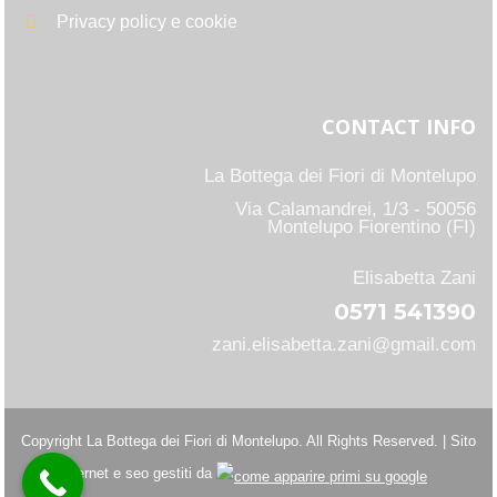
Privacy policy e cookie
CONTACT INFO
La Bottega dei Fiori di Montelupo
Via Calamandrei, 1/3 - 50056
Montelupo Fiorentino (FI)
Elisabetta Zani
0571 541390
zani.elisabetta.zani@gmail.com
Copyright La Bottega dei Fiori di Montelupo. All Rights Reserved. | Sito
internet e seo gestiti da